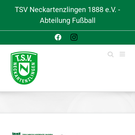
Skip
TSV Neckartenzlingen 1888 e.V. -
to
content
Abteilung Fußball
Facebook
Instagram
View