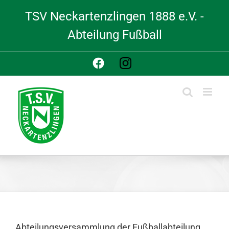
Skip
TSV Neckartenzlingen 1888 e.V. -
to
content
Abteilung Fußball
Facebook
Instagram
Abteilungsversammlung der Fußballabteilung