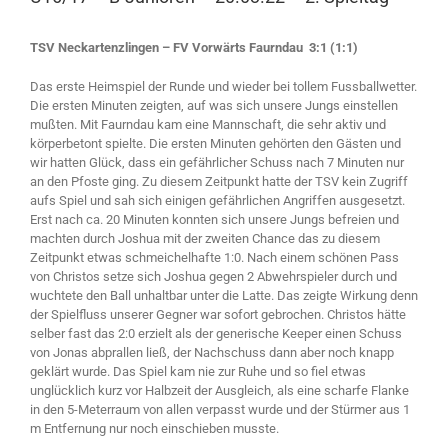
TSV Neckartenzlingen – FV Vorwärts Faurndau 3:1 (1:1)
Das erste Heimspiel der Runde und wieder bei tollem Fussballwetter.
Die ersten Minuten zeigten, auf was sich unsere Jungs einstellen
mußten. Mit Faurndau kam eine Mannschaft, die sehr aktiv und
körperbetont spielte. Die ersten Minuten gehörten den Gästen und
wir hatten Glück, dass ein gefährlicher Schuss nach 7 Minuten nur
an den Pfoste ging. Zu diesem Zeitpunkt hatte der TSV kein Zugriff
aufs Spiel und sah sich einigen gefährlichen Angriffen ausgesetzt.
Erst nach ca. 20 Minuten konnten sich unsere Jungs befreien und
machten durch Joshua mit der zweiten Chance das zu diesem
Zeitpunkt etwas schmeichelhafte 1:0. Nach einem schönen Pass
von Christos setze sich Joshua gegen 2 Abwehrspieler durch und
wuchtete den Ball unhaltbar unter die Latte. Das zeigte Wirkung denn
der Spielfluss unserer Gegner war sofort gebrochen. Christos hätte
selber fast das 2:0 erzielt als der generische Keeper einen Schuss
von Jonas abprallen ließ, der Nachschuss dann aber noch knapp
geklärt wurde. Das Spiel kam nie zur Ruhe und so fiel etwas
unglücklich kurz vor Halbzeit der Ausgleich, als eine scharfe Flanke
in den 5-Meterraum von allen verpasst wurde und der Stürmer aus 1
m Entfernung nur noch einschieben musste.