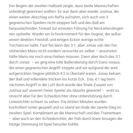
Der Beginn der zweiten Halbzeit zeigte, dass beide Mannschaften
unbedingt gewinnen wollten. Es war dann aber wieder Joshua, der
einen weiten Abschlag von Raffa aufnahm, sich auch von 3
gegnerischen Spielern nicht stoppen ließ und den Ball am
herauslaufenden Torwart zur erneuten Führung für Neckartenzlingen
rein spitzelte. Wieder ein Schockmoment für den Gegner, der außer
einem direkten Freistoß und einigen Ecken wenige echte
Torchancen hatte. Fast fiel dann das 3:1, aber Jonas sah den frei
stehenden Mario nicht sondern versuchte es selber – ansonsten
hätte Mario nur noch einschieben müssen. Dann aber doch das 3:1
durch Jonas – es ging eine tolle Balleroberung durch Dario voraus,
der einen gegnerischen Angriff stoppte und wir aufgrund der weit
aufgerückten Gegner plötzlich 4:2 in Überzahl waren. Jonas bekam
den Ball und vollendete trocken ins kurze Eck. Das 4:1 lag beim
nächsten Angriff in der Luft doch wurde das finale Zuspiel von
Joshua auf unseren freien Spieler als Abseits gewertet – wohl zu
Unrecht aber für den Schiedsrichter ohne Unterstützung durch
Linienrichter schwer zu sehen. Die letzten Minuten wurden
kontrolliert runter gespielt und so stand am Ende der zweite Sieg im
zweiten Spiel. Kompliment an die Mannschaft und das Trainerteam
– aber auch an den Schiedsrichter, der früh durch klare Ansagen die
hitzige Stimmung im Spiel herunter kühlte.