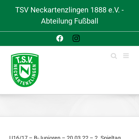
Skip
TSV Neckartenzlingen 1888 e.V. -
to
content
Abteilung Fußball
Facebook
Instagram
U16/17 – B-Junioren – 20.03.22 – 2. Spieltag