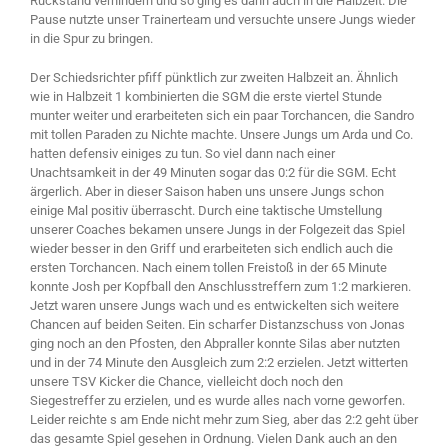
Rückstand verhindern und so ging es dann auch in die Halbzeit. Die
Pause nutzte unser Trainerteam und versuchte unsere Jungs wieder
in die Spur zu bringen.
Der Schiedsrichter pfiff pünktlich zur zweiten Halbzeit an. Ähnlich
wie in Halbzeit 1 kombinierten die SGM die erste viertel Stunde
munter weiter und erarbeiteten sich ein paar Torchancen, die Sandro
mit tollen Paraden zu Nichte machte. Unsere Jungs um Arda und Co.
hatten defensiv einiges zu tun. So viel dann nach einer
Unachtsamkeit in der 49 Minuten sogar das 0:2 für die SGM. Echt
ärgerlich. Aber in dieser Saison haben uns unsere Jungs schon
einige Mal positiv überrascht. Durch eine taktische Umstellung
unserer Coaches bekamen unsere Jungs in der Folgezeit das Spiel
wieder besser in den Griff und erarbeiteten sich endlich auch die
ersten Torchancen. Nach einem tollen Freistoß in der 65 Minute
konnte Josh per Kopfball den Anschlusstreffern zum 1:2 markieren.
Jetzt waren unsere Jungs wach und es entwickelten sich weitere
Chancen auf beiden Seiten. Ein scharfer Distanzschuss von Jonas
ging noch an den Pfosten, den Abpraller konnte Silas aber nutzten
und in der 74 Minute den Ausgleich zum 2:2 erzielen. Jetzt witterten
unsere TSV Kicker die Chance, vielleicht doch noch den
Siegestreffer zu erzielen, und es wurde alles nach vorne geworfen.
Leider reichte s am Ende nicht mehr zum Sieg, aber das 2:2 geht über
das gesamte Spiel gesehen in Ordnung. Vielen Dank auch an den