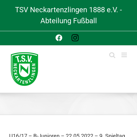
Skip
TSV Neckartenzlingen 1888 e.V. -
to
content
Abteilung Fußball
Facebook
Instagram
U16/17 – B-Junioren – 22.05.2022 – 9. Spieltag