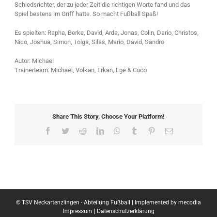
Schiedsrichter, der zu jeder Zeit die richtigen Worte fand und das
Spiel bestens im Griff hatte. So macht Fußball Spaß!
Es spielten: Rapha, Berke, David, Arda, Jonas, Colin, Dario, Christos,
Nico, Joshua, Simon, Tolga, Silas, Mario, David, Sandro
Autor: Michael
Trainerteam: Michael, Volkan, Erkan, Ege & Coco
Share This Story, Choose Your Platform!
Facebook
Twitter
Reddit
LinkedIn
WhatsApp
Tumblr
Pinterest
Email
© TSV Neckartenzlingen - Abteilung Fußball | Implemented by
mecodia
Impressum
|
Datenschutzerklärung