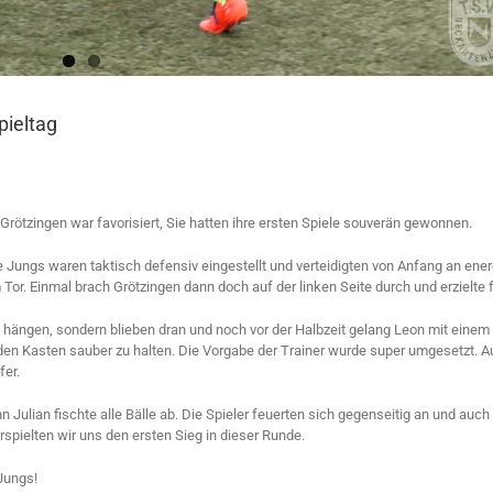
pieltag
 Grötzingen war favorisiert, Sie hatten ihre ersten Spiele souverän gewonnen.
ungs waren taktisch defensiv eingestellt und verteidigten von Anfang an energ
Tor. Einmal brach Grötzingen dann doch auf der linken Seite durch und erzielte fr
fe hängen, sondern blieben dran und noch vor der Halbzeit gelang Leon mit ein
r den Kasten sauber zu halten. Die Vorgabe der Trainer wurde super umgesetzt. 
fer.
lian fischte alle Bälle ab. Die Spieler feuerten sich gegenseitig an und auch vo
erspielten wir uns den ersten Sieg in dieser Runde.
Jungs!