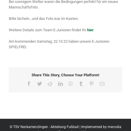
Bei sonnigem Wetter waren die Bedingungen perfekt für ein neues
Mannschaftsfoto.
Bitte lächeln…und das Foto war im Kasten.
Weitere Details zum Team E-Junioren findet Ihr
hier
.
Am kommenden Samstag, 22.10.22 haben unsere E-Junioren
SPIELFREI.
Share This Story, Choose Your Platform!
Facebook
Twitter
Reddit
LinkedIn
WhatsApp
Tumblr
Pinterest
Email
© TSV Neckartenzlingen - Abteilung Fußball | Implemented by
mecodia