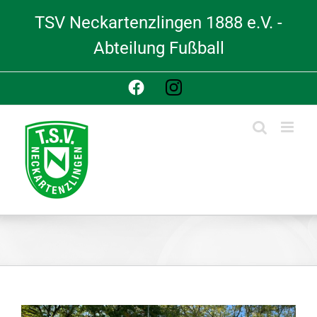
Skip
TSV Neckartenzlingen 1888 e.V. -
to
content
Abteilung Fußball
Facebook
Instagram
View