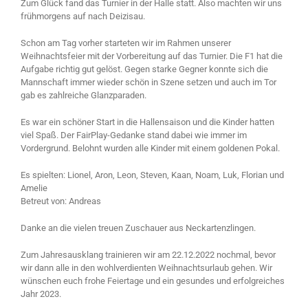
Zum Glück fand das Turnier in der Halle statt. Also machten wir uns
frühmorgens auf nach Deizisau.
Schon am Tag vorher starteten wir im Rahmen unserer
Weihnachtsfeier mit der Vorbereitung auf das Turnier. Die F1 hat die
Aufgabe richtig gut gelöst. Gegen starke Gegner konnte sich die
Mannschaft immer wieder schön in Szene setzen und auch im Tor
gab es zahlreiche Glanzparaden.
Es war ein schöner Start in die Hallensaison und die Kinder hatten
viel Spaß. Der FairPlay-Gedanke stand dabei wie immer im
Vordergrund. Belohnt wurden alle Kinder mit einem goldenen Pokal.
Es spielten: Lionel, Aron, Leon, Steven, Kaan, Noam, Luk, Florian und
Amelie
Betreut von: Andreas
Danke an die vielen treuen Zuschauer aus Neckartenzlingen.
Zum Jahresausklang trainieren wir am 22.12.2022 nochmal, bevor
wir dann alle in den wohlverdienten Weihnachtsurlaub gehen. Wir
wünschen euch frohe Feiertage und ein gesundes und erfolgreiches
Jahr 2023.