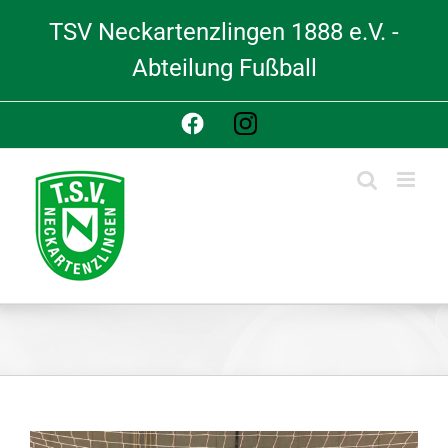
Skip
TSV Neckartenzlingen 1888 e.V. -
to
content
Abteilung Fußball
Facebook
Instagram
View