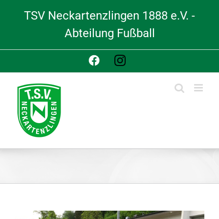
Skip
TSV Neckartenzlingen 1888 e.V. -
to
content
Abteilung Fußball
Facebook
Instagram
View