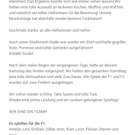
stemmen! Das Ergebnis konnte sich wie immer sehen lassen! Wir
hatten eine tolle Auswahl an leckeren Kuchen, Muffins und Waffeln
und natürlich ein tolles Helferteam für die Bewirtung! Unsere
Musikanlage hat ebenfalls wieder bestens funktioniert.
Nochmals Danke an alle Helferinnen und Helfer.
Auch unser Stadionwirt Gudio war wieder am Start und hatte gegrillte
Rote, Pommes und kühle Getränke aufgefahren!!!
DANKE Guido!
Nach dem vielen Regen der vergangenen Tage, hatte an diesem
Samstag das Wetter mitgespielt. Wir hatten den gesamten Vormittag
eine tolle Atmosphäre und viele Zuschauer. Alle Spiele der F1 und F2
wurden auf zwei Feldern ausgetragen.
Wir sahen wieder schöne, faire Spiele und tolle Tore.
Wieder eine prima Leistung und ein rundum gelungener Spieltag!
WIR SIND EIN TEAM!!!
Es spielten für die F1:
Amelie, Levi, Emilian, Dilliar, Aron, Kian, Leon, Florian, Steven und
Aron