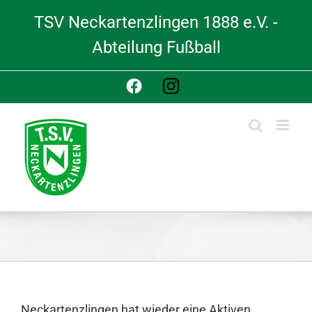
Skip
TSV Neckartenzlingen 1888 e.V. -
to
content
Abteilung Fußball
Facebook
Instagram
Neckartenzlingen hat wieder eine Aktiven