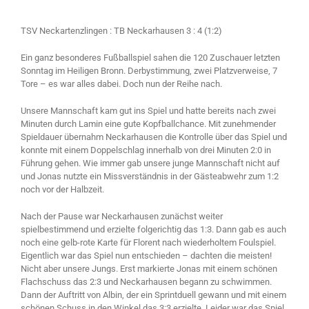
TSV Neckartenzlingen : TB Neckarhausen 3 : 4 (1:2)
Ein ganz besonderes Fußballspiel sahen die 120 Zuschauer letzten
Sonntag im Heiligen Bronn. Derbystimmung, zwei Platzverweise, 7
Tore – es war alles dabei. Doch nun der Reihe nach.
Unsere Mannschaft kam gut ins Spiel und hatte bereits nach zwei
Minuten durch Lamin eine gute Kopfballchance. Mit zunehmender
Spieldauer übernahm Neckarhausen die Kontrolle über das Spiel und
konnte mit einem Doppelschlag innerhalb von drei Minuten 2:0 in
Führung gehen. Wie immer gab unsere junge Mannschaft nicht auf
und Jonas nutzte ein Missverständnis in der Gästeabwehr zum 1:2
noch vor der Halbzeit.
Nach der Pause war Neckarhausen zunächst weiter
spielbestimmend und erzielte folgerichtig das 1:3. Dann gab es auch
noch eine gelb-rote Karte für Florent nach wiederholtem Foulspiel.
Eigentlich war das Spiel nun entschieden – dachten die meisten!
Nicht aber unsere Jungs. Erst markierte Jonas mit einem schönen
Flachschuss das 2:3 und Neckarhausen begann zu schwimmen.
Dann der Auftritt von Albin, der ein Sprintduell gewann und mit einem
schönen Schuss in den Winkel das 3:3 erzielte. Leider war das Spiel