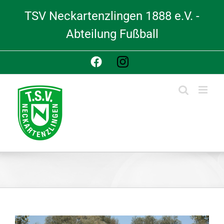
Skip
TSV Neckartenzlingen 1888 e.V. -
to
content
Abteilung Fußball
Facebook
Instagram
View