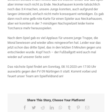
aber immer noch nicht zu Ende. Neckarhausen konnte tatsächlich
noch das 3:4 machen, unsere Jungs konnten, auch aufgrund der
langen Unterzahl, einfach nicht mehr konsequent verteidigen. Es gab
dann noch eine gelb-rote Karte für einen Spieler aus Neckarhausen,
aber wir konnten in der 7-minütigen Nachspielzeit leider keine
Torchance mehr herausspielen.
Nach dem Spiel gab es viel Applaus für unsere junge Truppe, die
Moral bewiesen und wieder alles reingeworfen hat. Leider war das
jetzt schon das dritte Spiel, das in den letzten 5 Minuten gegen uns
entschieden wurde. Kopf hoch – der Fußballgott wird auch mal
wieder auf unserer Seite sein!
Das nächste Spiel findet am Sonntag, 08.10.2023 um 17:00 Uhr
auswärts gegen den FV 09 Nürtingen II statt. Kommt vorbei und
feuert unser Team am Spielfeldrand an!
Share This Story, Choose Your Platform!
Facebook
Twitter
Reddit
LinkedIn
WhatsApp
Tumblr
Pinterest
Email