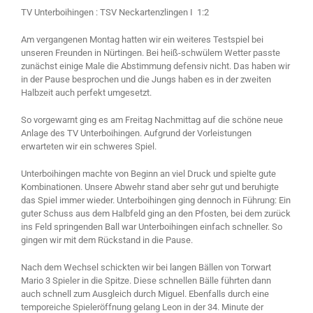
TV Unterboihingen : TSV Neckartenzlingen I 1:2
Am vergangenen Montag hatten wir ein weiteres Testspiel bei
unseren Freunden in Nürtingen. Bei heiß-schwülem Wetter passte
zunächst einige Male die Abstimmung defensiv nicht. Das haben wir
in der Pause besprochen und die Jungs haben es in der zweiten
Halbzeit auch perfekt umgesetzt.
So vorgewarnt ging es am Freitag Nachmittag auf die schöne neue
Anlage des TV Unterboihingen. Aufgrund der Vorleistungen
erwarteten wir ein schweres Spiel.
Unterboihingen machte von Beginn an viel Druck und spielte gute
Kombinationen. Unsere Abwehr stand aber sehr gut und beruhigte
das Spiel immer wieder. Unterboihingen ging dennoch in Führung: Ein
guter Schuss aus dem Halbfeld ging an den Pfosten, bei dem zurück
ins Feld springenden Ball war Unterboihingen einfach schneller. So
gingen wir mit dem Rückstand in die Pause.
Nach dem Wechsel schickten wir bei langen Bällen von Torwart
Mario 3 Spieler in die Spitze. Diese schnellen Bälle führten dann
auch schnell zum Ausgleich durch Miguel. Ebenfalls durch eine
temporeiche Spieleröffnung gelang Leon in der 34. Minute der