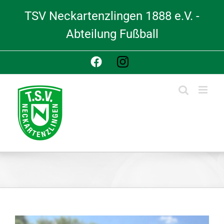
Skip
TSV Neckartenzlingen 1888 e.V. -
to
content
Abteilung Fußball
Facebook
Instagram
View