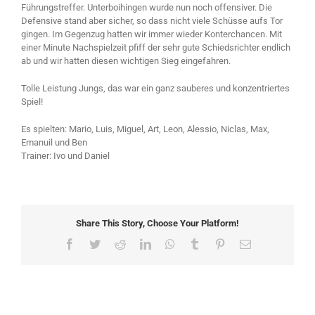
Führungstreffer. Unterboihingen wurde nun noch offensiver. Die
Defensive stand aber sicher, so dass nicht viele Schüsse aufs Tor
gingen. Im Gegenzug hatten wir immer wieder Konterchancen. Mit
einer Minute Nachspielzeit pfiff der sehr gute Schiedsrichter endlich
ab und wir hatten diesen wichtigen Sieg eingefahren.
Tolle Leistung Jungs, das war ein ganz sauberes und konzentriertes
Spiel!
Es spielten: Mario, Luis, Miguel, Art, Leon, Alessio, Niclas, Max,
Emanuil und Ben
Trainer: Ivo und Daniel
Share This Story, Choose Your Platform!
Facebook
Twitter
Reddit
LinkedIn
WhatsApp
Tumblr
Pinterest
Email