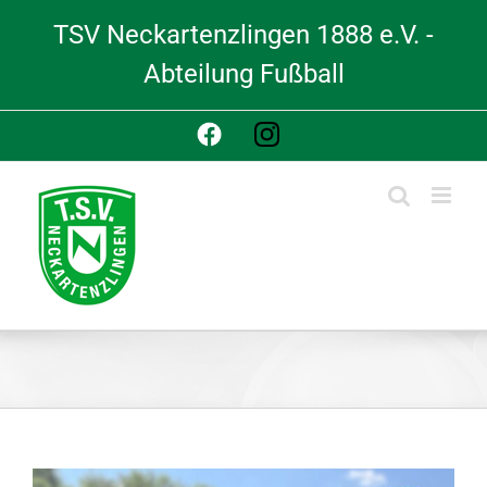
Skip
TSV Neckartenzlingen 1888 e.V. -
to
content
Abteilung Fußball
Facebook
Instagram
View