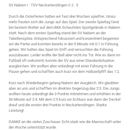
SV Nabern I : TSV Neckartenzlingen II 2 : 5
Durch die Osterferien hatten wir fast drei Wochen spielfrei. Umso
mehr freuten sich die Jungs auf das Spiel. Der zweite Spieltag fand
bei bestem Wetter auf dem BKK Scheufelen Sportgelände in Nabern
statt. Nach dem ersten Spieltag stand der SV Nabern an der
Tabellenspitze. Entsprechend fokussiert und konzentriert begannen
wir die Partie und konnten bereits in der 9 Minute mit 0:1 in Führung
gehen. Wir hatten das Spiel im Griff und versuchten die Führung
auszubauen. Leider wollte der Ball aber nicht ins Tor. Wie es dann im
Fußball oft vorkommt, konnte der SV aus einer Standardsituation
ausgleichen. Wir wollten aber unbedingt mit einer Führung in die
Pause gehen und schafften auch kurz vor dem Halbzeitpfiff das 1:2.
Kurz nach Wiederbeginn gelang Nabern der Ausgleich. Wir glaubten
aber an uns und schafften im direkten Gegenzug das 2:3. Die Jungs
wollten heute unbedingt die 3 Punkte mitnehmen und erhöhten in der
36 Minute auf 2:4. Mit dem 2:5 kurz vor Schluss war dann der Deckel
drauf und die ersten drei Punkte in Neckartenzlingen. Starke
Leistung!
DANKE an die vielen Zuschauer. Echt stark wie die Mannschaft unter
der Woche unterstützt wurde.