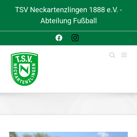
Skip
TSV Neckartenzlingen 1888 e.V. -
to
content
Abteilung Fußball
Facebook
Instagram
View