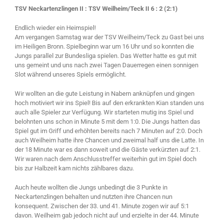
TSV Neckartenzlingen II : TSV Weilheim/Teck II 6 : 2 (2:1)
Endlich wieder ein Heimspiel!
Am vergangen Samstag war der TSV Weilheim/Teck zu Gast bei uns
im Heiligen Bronn. Spielbeginn war um 16 Uhr und so konnten die
Jungs parallel zur Bundesliga spielen. Das Wetter hatte es gut mit
uns gemeint und uns nach zwei Tagen Dauerregen einen sonnigen
Slot während unseres Spiels ermöglicht.
Wir wollten an die gute Leistung in Nabern anknüpfen und gingen
hoch motiviert wir ins Spiel! Bis auf den erkrankten Kian standen uns
auch alle Spieler zur Verfügung. Wir starteten mutig ins Spiel und
belohnten uns schon in Minute 5 mit dem 1:0. Die Jungs hatten das
Spiel gut im Griff und erhöhten bereits nach 7 Minuten auf 2:0. Doch
auch Weilheim hatte ihre Chancen und zweimal half uns die Latte. In
der 18 Minute war es dann soweit und die Gäste verkürzten auf 2:1.
Wir waren nach dem Anschlusstreffer weiterhin gut im Spiel doch
bis zur Halbzeit kam nichts zählbares dazu.
Auch heute wollten die Jungs unbedingt die 3 Punkte in
Neckartenzlingen behalten und nutzten ihre Chancen nun
konsequent. Zwischen der 33. und 41. Minute zogen wir auf 5:1
davon. Weilheim gab jedoch nicht auf und erzielte in der 44. Minute