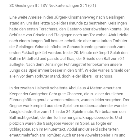
SC Geislingen II : TSV Neckartenzlingen 2 : 1 (0:1)
Eine weite Anreise in den Jürgen-Klinsmann-Weg nach Geislingen
stand an, um das letzte Spiel der Hinrunde zu bestreiten. Geislingen
hatte den ersten Torschuss, den Gaetano aber abwehren konnte. Die
Schüsse von Griseld und Efe gingen noch am Tor vorbei. Abdul zielte
nach einem langen Ball besser, scheiterte aber am starken Torhüter
der Geislinger. Griselds nächster Schuss konnte gerade noch zum
ersten Eckball geklärt werden. In der 20. Minute erkämpft Salah den
Ball im Mittelfeld und passte auf Ilias, der Griseld den Ball zum 0:1
auflegte. Nach dem Denzlinger Führungstreffer bekamen unsere
Jungs das Spiel immer besser in den Griff. Wieder war es Griseld der
allein vor dem Torhüter stand, doch leider übers Tor schoss.
In der zweiten Halbzeit scheiterte Abdul aus 4 Metern erneut am
Keeper der Gastgeber. Sehr gute Chancen, die zu einer deutlichen
Führung hätten genutzt werden müssen, wurden leider vergeben. Der
Gegner war komplett aus dem Spiel, um so überraschender war der
Ausgleichstreffer zum 1:1 in der 34. Spielminute. Wir bekamen den
Ball nicht geklärt, der die Torlinie nur ganz knapp überquerte. Und
plötzlich waren die Gastgeber wieder im Spiel. Es folgte ein
Schlagabtausch im Minutentakt. Abdul und Griseld scheiterten
erneut mehrfach am Torhüter. Auch unsere Abwehrspieler Tim und