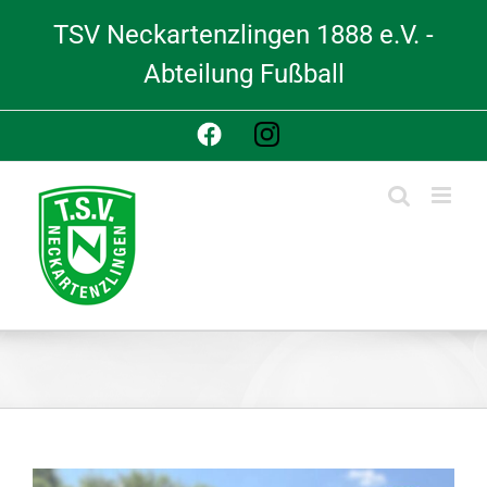
Skip
TSV Neckartenzlingen 1888 e.V. -
to
content
Abteilung Fußball
Facebook
Instagram
View