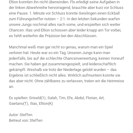
Eltion konnten ihn nicht überwinden. Flo erledigt seine Aufgaben in
der linken Abwehrreihe hervorragend, brauchte aber kurz vor Schluss
eine Pause. 1. Minute vor Schluss konnte Geislingen einen Eckball
zum Führungstreffer nutzen – 2:1. In den letzten Sekunden warfen
unsere Jungs nochmal alles nach vorne, und erspielten sich weiter
Chancen. Ilias und Eltion schossen aber leider knapp am Tor vorbei,
es fehlt weiterhin die Präzision bei den Abschlüssen.
Manchmal weiß man gar nicht so genau, warum man ein Spiel
verloren hat. Heute war so ein Tag. Unseren Jungs kann man
jedenfalls, bis auf die schlechte Chancenverwertung, keinen Vorwurf
machen. Sie haben gut zusammengespielt, und leidenschaftlich
gekämpft. Weshalb sie trotz der Niederlage gelobt wurden – das
Ergebnis ist schließlich nicht alles. Wirklich aufmuntern konnte sie
das aber nicht. Ohne zählbares zu verlassen, traten wir die Heimreise
an.
Es spielten: Griseld(1), Salah, Tim, Efe, Abdul, Florian, Art,
Gaetano(T), Ilias, Eltion(K)
Autor: Steffen
Betreut von: Steffen