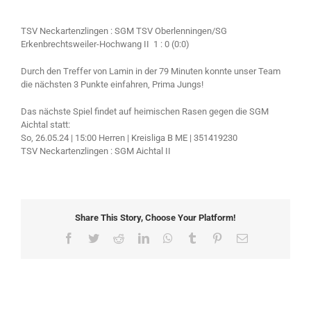
TSV Neckartenzlingen : SGM TSV Oberlenningen/​SG
Erkenbrechtsweiler-Hochwang II 1 : 0 (0:0)
Durch den Treffer von Lamin in der 79 Minuten konnte unser Team
die nächsten 3 Punkte einfahren, Prima Jungs!
Das nächste Spiel findet auf heimischen Rasen gegen die SGM
Aichtal statt:
So, 26.05.24 | 15:00 Herren | Kreisliga B ME | 351419230
TSV Neckartenzlingen : SGM Aichtal II
Share This Story, Choose Your Platform!
Facebook
Twitter
Reddit
LinkedIn
WhatsApp
Tumblr
Pinterest
Email