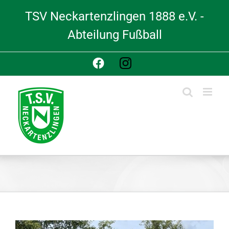
Skip
TSV Neckartenzlingen 1888 e.V. -
to
content
Abteilung Fußball
Facebook
Instagram
View