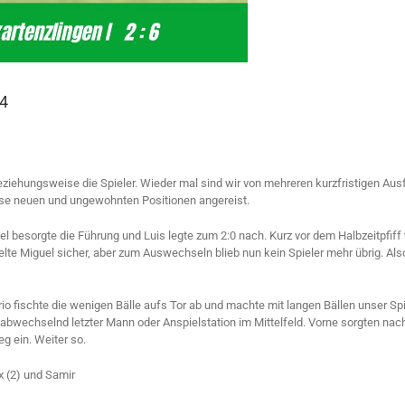
24
eziehungsweise die Spieler. Wieder mal sind wir von mehreren kurzfristigen Au
ise neuen und ungewohnten Positionen angereist.
guel besorgte die Führung und Luis legte zum 2:0 nach. Kurz vor dem Halbzeitpfi
delte Miguel sicher, aber zum Auswechseln blieb nun kein Spieler mehr übrig. Al
fischte die wenigen Bälle aufs Tor ab und machte mit langen Bällen unser Spie
le abwechselnd letzter Mann oder Anspielstation im Mittelfeld. Vorne sorgten n
eg ein. Weiter so.
ax (2) und Samir