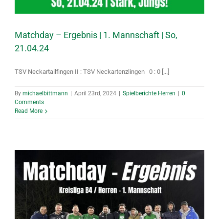
Matchday – Ergebnis | 1. Mannschaft | So,
21.04.24
TSV Neckartailfingen II : TSV Neckartenzlingen 0 : 0 [...]
By
michaelbittmann
|
April 23rd, 2024
|
Spielberichte Herren
|
0
Comments
Read More