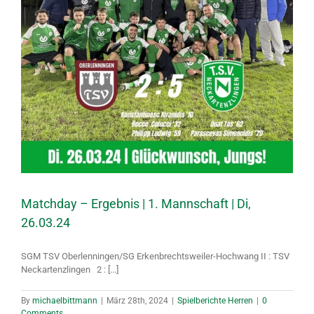
Matchday – Ergebnis | 1. Mannschaft | Di,
26.03.24
SGM TSV Oberlenningen/​SG Erkenbrechtsweiler-Hochwang II : TSV
Neckartenzlingen 2 : [...]
By
michaelbittmann
|
März 28th, 2024
|
Spielberichte Herren
|
0
Comments