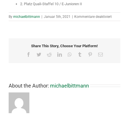
2. Platz Quali-Staffel 10 / E-Junioren II
für
By
michaelbittmann
|
Januar 5th, 2021
|
Kommentare deaktiviert
Saison
2007/08
Share This Story, Choose Your Platform!
Facebook
Twitter
Reddit
LinkedIn
WhatsApp
Tumblr
Pinterest
Email
About the Author:
michaelbittmann