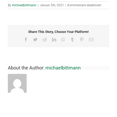
für
By
michaelbittmann
|
Januar 5th, 2021
|
Kommentare deaktiviert
Saison
2019/20
Share This Story, Choose Your Platform!
Facebook
Twitter
Reddit
LinkedIn
WhatsApp
Tumblr
Pinterest
Email
About the Author:
michaelbittmann