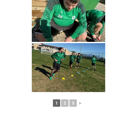
1
2
3
►