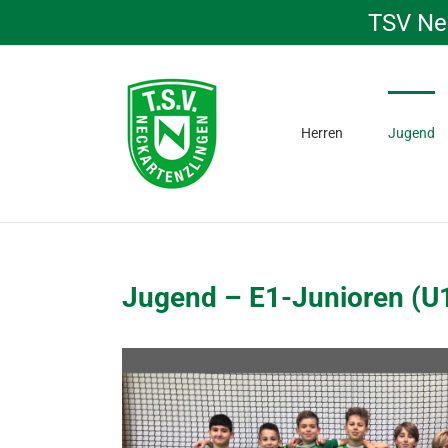
Skip
TSV Nec
to
content
Herren
Jugend
Jugend – E1-Junioren (U