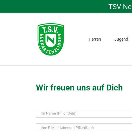
Skip
TSV Nec
to
content
Herren
Jugend
Wir freuen uns auf Dich
Bitte
lassen
Sie
dieses
Feld