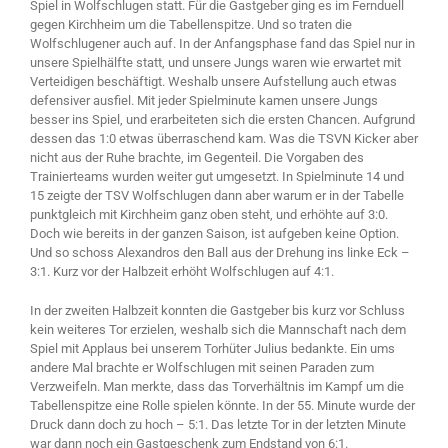
Spiel in Wolfschlugen statt. Für die Gastgeber ging es im Fernduell
gegen Kirchheim um die Tabellenspitze. Und so traten die
Wolfschlugener auch auf. In der Anfangsphase fand das Spiel nur in
unsere Spielhälfte statt, und unsere Jungs waren wie erwartet mit
Verteidigen beschäftigt. Weshalb unsere Aufstellung auch etwas
defensiver ausfiel. Mit jeder Spielminute kamen unsere Jungs
besser ins Spiel, und erarbeiteten sich die ersten Chancen. Aufgrund
dessen das 1:0 etwas überraschend kam. Was die TSVN Kicker aber
nicht aus der Ruhe brachte, im Gegenteil. Die Vorgaben des
Trainierteams wurden weiter gut umgesetzt. In Spielminute 14 und
15 zeigte der TSV Wolfschlugen dann aber warum er in der Tabelle
punktgleich mit Kirchheim ganz oben steht, und erhöhte auf 3:0.
Doch wie bereits in der ganzen Saison, ist aufgeben keine Option.
Und so schoss Alexandros den Ball aus der Drehung ins linke Eck –
3:1. Kurz vor der Halbzeit erhöht Wolfschlugen auf 4:1.
In der zweiten Halbzeit konnten die Gastgeber bis kurz vor Schluss
kein weiteres Tor erzielen, weshalb sich die Mannschaft nach dem
Spiel mit Applaus bei unserem Torhüter Julius bedankte. Ein ums
andere Mal brachte er Wolfschlugen mit seinen Paraden zum
Verzweifeln. Man merkte, dass das Torverhältnis im Kampf um die
Tabellenspitze eine Rolle spielen könnte. In der 55. Minute wurde der
Druck dann doch zu hoch – 5:1. Das letzte Tor in der letzten Minute
war dann noch ein Gastgeschenk zum Endstand von 6:1.