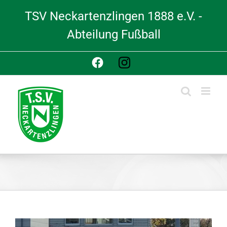
Skip
TSV Neckartenzlingen 1888 e.V. -
to
content
Abteilung Fußball
Facebook
Instagram
View