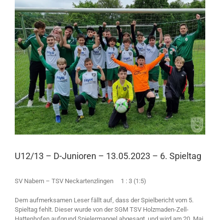
Larger
Image
U12/13 – D-Junioren – 13.05.2023 – 6. Spieltag
SV Nabern – TSV Neckartenzlingen 1 : 3 (1:5)
Dem aufmerksamen Leser fällt auf, dass der Spielbericht vom 5.
Spieltag fehlt. Dieser wurde von der SGM TSV Holzmaden-Zell-
Hattenhofen aufgrund Spielermangel abgesagt, und wird am 20. Mai