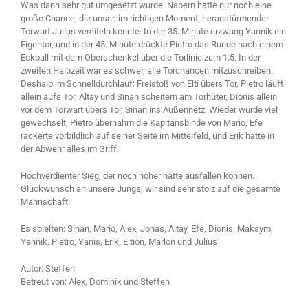
Was dann sehr gut umgesetzt wurde. Nabern hatte nur noch eine
große Chance, die unser, im richtigen Moment, heranstürmender
Torwart Julius vereiteln konnte. In der 35. Minute erzwang Yannik ein
Eigentor, und in der 45. Minute drückte Pietro das Runde nach einem
Eckball mit dem Oberschenkel über die Torlinie zum 1:5. In der
zweiten Halbzeit war es schwer, alle Torchancen mitzuschreiben.
Deshalb im Schnelldurchlauf: Freistoß von Elti übers Tor, Pietro läuft
allein aufs Tor, Altay und Sinan scheitern am Torhüter, Dionis allein
vor dem Torwart übers Tor, Sinan ins Außennetz. Wieder wurde viel
gewechselt, Pietro übernahm die Kapitänsbinde von Mario, Efe
rackerte vorbildlich auf seiner Seite im Mittelfeld, und Erik hatte in
der Abwehr alles im Griff.
Hochverdienter Sieg, der noch höher hätte ausfallen können.
Glückwunsch an unsere Jungs, wir sind sehr stolz auf die gesamte
Mannschaft!
Es spielten: Sinan, Mario, Alex, Jonas, Altay, Efe, Dionis, Maksym,
Yannik, Pietro, Yanis, Erik, Eltion, Marlon und Julius
Autor: Steffen
Betreut von: Alex, Dominik und Steffen