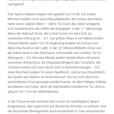
nachgeholt.
Das Spiel in Nabern begann wie geplant um 14 Uhr. Die ersten
Minuten wurden noch vorsichtig abgetastet, den ersten Abschluss
hatte unser Captain Mario – übers Tor. Doch das Spiel verlagerte
sich zunehmend in die Hälfte der Gastgeber. In der 11. Minute legt
Mario den Ball auf Sinan, der schob locker ins linke Eck zur
verdienten Führung ein – 0:1. Die größte Chance von Nabern lenkte
Torwart Marlon übers Tor. Im Gegenzug landete ein Schuss von
Mario krachend an der Latte. In der 22. Minute dribbelte Sinan von
der linken Seite in den Strafraum, und erzielte sein zweites Tor im
Alleingang – 0:2. Nur eine Minute später testete Mario mit einem
strammen Weitschuss die Strapazierfähigkeit des Tornetzes, der
Torhüter konnte sich zum Glück noch in Sicherheit bringen – 0:3.
Viele Wechsel sorgten für einen Spielbruch, und so tauchte plötzlich
ein Spieler aus Nabern im Strafraum auf. Der nur noch durch ein
(umstrittenes) Foul gestoppt werden konnte. An dem fälligen 9 Meter
war Marlon noch dran, doch der Ball landete trotzdem im Tor. Und so
ging es mit 1:3 in die Halbzeitpause.
In der Pause wurde nochmal (wie schon vor Spielbeginn) darauf
hingewiesen, das Spiel nicht auf die leichte Schulter zu nehmen. Und
die drückende Überlegenheit auch konzentriert in Tore umzumünzen.