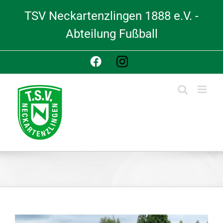
Skip
TSV Neckartenzlingen 1888 e.V. -
to
content
Abteilung Fußball
Facebook
Instagram
View