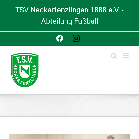
Skip
TSV Neckartenzlingen 1888 e.V. -
to
content
Abteilung Fußball
Facebook
Instagram
View