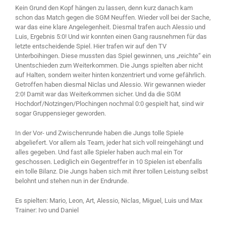
Kein Grund den Kopf hängen zu lassen, denn kurz danach kam
schon das Match gegen die SGM Neuffen. Wieder voll bei der Sache,
war das eine klare Angelegenheit. Diesmal trafen auch Alessio und
Luis, Ergebnis 5:0! Und wir konnten einen Gang rausnehmen für das
letzte entscheidende Spiel. Hier trafen wir auf den TV
Unterboihingen. Diese mussten das Spiel gewinnen, uns „reichte“ ein
Unentschieden zum Weiterkommen. Die Jungs spielten aber nicht
auf Halten, sondern weiter hinten konzentriert und vorne gefährlich.
Getroffen haben diesmal Niclas und Alessio. Wir gewannen wieder
2:0! Damit war das Weiterkommen sicher. Und da die SGM
Hochdorf/Notzingen/Plochingen nochmal 0:0 gespielt hat, sind wir
sogar Gruppensieger geworden.
In der Vor- und Zwischenrunde haben die Jungs tolle Spiele
abgeliefert. Vor allem als Team, jeder hat sich voll reingehängt und
alles gegeben. Und fast alle Spieler haben auch mal ein Tor
geschossen. Lediglich ein Gegentreffer in 10 Spielen ist ebenfalls
ein tolle Bilanz. Die Jungs haben sich mit ihrer tollen Leistung selbst
belohnt und stehen nun in der Endrunde.
Es spielten: Mario, Leon, Art, Alessio, Niclas, Miguel, Luis und Max
Trainer: Ivo und Daniel