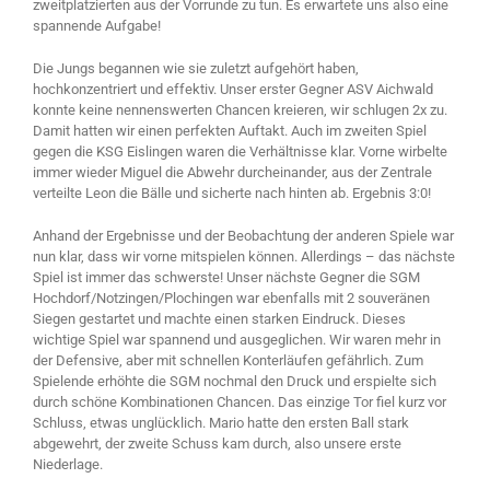
zweitplatzierten aus der Vorrunde zu tun. Es erwartete uns also eine
spannende Aufgabe!
Die Jungs begannen wie sie zuletzt aufgehört haben,
hochkonzentriert und effektiv. Unser erster Gegner ASV Aichwald
konnte keine nennenswerten Chancen kreieren, wir schlugen 2x zu.
Damit hatten wir einen perfekten Auftakt. Auch im zweiten Spiel
gegen die KSG Eislingen waren die Verhältnisse klar. Vorne wirbelte
immer wieder Miguel die Abwehr durcheinander, aus der Zentrale
verteilte Leon die Bälle und sicherte nach hinten ab. Ergebnis 3:0!
Anhand der Ergebnisse und der Beobachtung der anderen Spiele war
nun klar, dass wir vorne mitspielen können. Allerdings – das nächste
Spiel ist immer das schwerste! Unser nächste Gegner die SGM
Hochdorf/Notzingen/Plochingen war ebenfalls mit 2 souveränen
Siegen gestartet und machte einen starken Eindruck. Dieses
wichtige Spiel war spannend und ausgeglichen. Wir waren mehr in
der Defensive, aber mit schnellen Konterläufen gefährlich. Zum
Spielende erhöhte die SGM nochmal den Druck und erspielte sich
durch schöne Kombinationen Chancen. Das einzige Tor fiel kurz vor
Schluss, etwas unglücklich. Mario hatte den ersten Ball stark
abgewehrt, der zweite Schuss kam durch, also unsere erste
Niederlage.