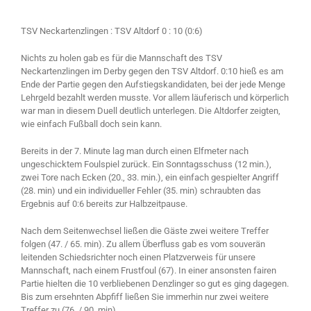
TSV Neckartenzlingen : TSV Altdorf 0 : 10 (0:6)
Nichts zu holen gab es für die Mannschaft des TSV
Neckartenzlingen im Derby gegen den TSV Altdorf. 0:10 hieß es am
Ende der Partie gegen den Aufstiegskandidaten, bei der jede Menge
Lehrgeld bezahlt werden musste. Vor allem läuferisch und körperlich
war man in diesem Duell deutlich unterlegen. Die Altdorfer zeigten,
wie einfach Fußball doch sein kann.
Bereits in der 7. Minute lag man durch einen Elfmeter nach
ungeschicktem Foulspiel zurück. Ein Sonntagsschuss (12 min.),
zwei Tore nach Ecken (20., 33. min.), ein einfach gespielter Angriff
(28. min) und ein individueller Fehler (35. min) schraubten das
Ergebnis auf 0:6 bereits zur Halbzeitpause.
Nach dem Seitenwechsel ließen die Gäste zwei weitere Treffer
folgen (47. / 65. min). Zu allem Überfluss gab es vom souverän
leitenden Schiedsrichter noch einen Platzverweis für unsere
Mannschaft, nach einem Frustfoul (67). In einer ansonsten fairen
Partie hielten die 10 verbliebenen Denzlinger so gut es ging dagegen.
Bis zum ersehnten Abpfiff ließen Sie immerhin nur zwei weitere
Treffer zu (76. / 90. min).