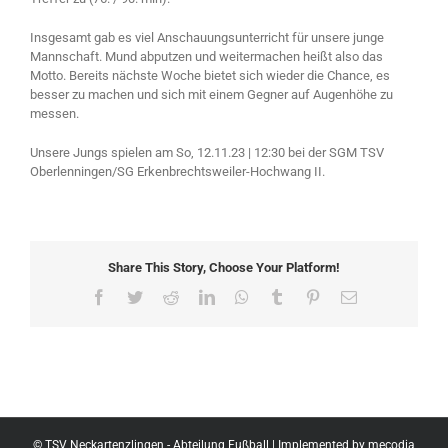
Insgesamt gab es viel Anschauungsunterricht für unsere junge
Mannschaft. Mund abputzen und weitermachen heißt also das
Motto. Bereits nächste Woche bietet sich wieder die Chance, es
besser zu machen und sich mit einem Gegner auf Augenhöhe zu
messen.
Unsere Jungs spielen am So, 12.11.23 | 12:30 bei der SGM TSV
Oberlenningen/SG Erkenbrechtsweiler-Hochwang II.
Share This Story, Choose Your Platform!
Facebook
Twitter
Reddit
LinkedIn
WhatsApp
Tumblr
Pinterest
Email
© TSV Neckartenzlingen - Abteilung Fußball | Implemented by
mecodia