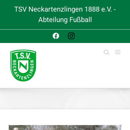
Skip
TSV Neckartenzlingen 1888 e.V. -
to
content
Abteilung Fußball
Facebook
Instagram
View